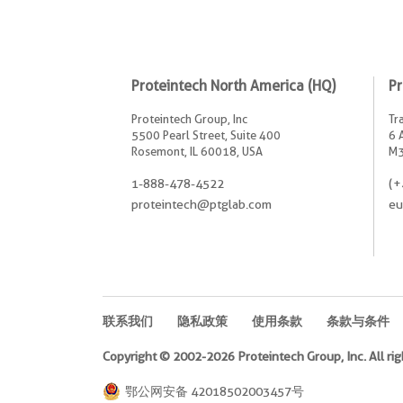
Proteintech North America (HQ)
Pr
Proteintech Group, Inc
Tr
5500 Pearl Street, Suite 400
6 
Rosemont, IL 60018, USA
M3
1-888-478-4522
(+
proteintech@ptglab.com
eu
联系我们
隐私政策
使用条款
条款与条件
Copyright © 2002-2026 Proteintech Group, Inc. All rig
鄂公网安备 42018502003457号