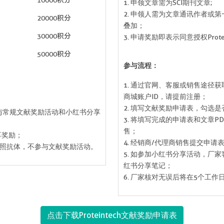
10000积分
1. 申领文章需为SCI期刊文章;
2. 申领人需为文章通讯作者或
20000积分
叠加；
30000积分
3. 申请奖励即表示同意授权Prot
50000积分
参与流程：
1. 通过官网、客服或销售途径获取
商城账户ID，请提前注册；
2. 填写文献奖励申请表，勾选
时参与常规文献奖励活动和小红书分享
3. 将填写完成的申请表和文章
售；
享奖励；
4. 经销商/代理商销售提交申请
对照抗体，不参与文献奖励活动。
5. 如参加小红书分享活动，厂
红书分享笔记；
6. 厂家核对无误后将在5个工
点击下载Proteintech文献奖励申请表