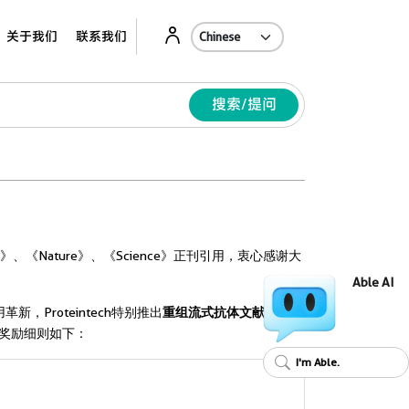
Ab
关于我们
联系我们
搜索/提问
》、《Nature》、《Science》正刊引用，衷心感谢大
Able AI
Proteintech特别推出
重组流式抗体文献奖励活
体奖励细则如下：
I'm Able.