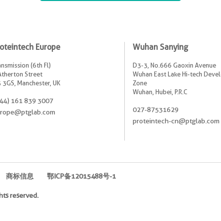
oteintech Europe
Wuhan Sanying
ansmission (6th Fl)
D3-3, No.666 Gaoxin Avenue
Atherton Street
Wuhan East Lake Hi-tech Dev
 3GS, Manchester, UK
Zone
Wuhan, Hubei, P.R.C
44) 161 839 3007
027-87531629
rope@ptglab.com
proteintech-cn@ptglab.com
商标信息
鄂ICP备12015488号-1
hts reserved.