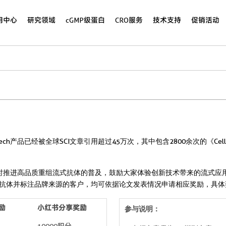
用中心
研究领域
cGMP级蛋白
CRO服务
技术支持
促销活动
ch产品已经被全球SCI文章引用超过45万次，其中包含2800余次的《Cell
，同时推进高品质重组流式抗体的普及，鼓励大家体验创新技术带来的流式应用革新，
牌重组流式抗体并标注品牌来源的客户，均可依据论文发表情况申请相应奖励，具
励
小红书分享奖励
参与说明：