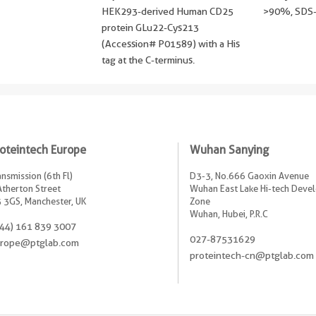
HEK293-derived Human CD25
>90 %, SDS
protein GLu22-Cys213
(Accession# P01589) with a His
tag at the C-terminus.
oteintech Europe
Wuhan Sanying
ansmission (6th Fl)
D3-3, No.666 Gaoxin Avenue
Atherton Street
Wuhan East Lake Hi-tech Dev
 3GS, Manchester, UK
Zone
Wuhan, Hubei, P.R.C
44) 161 839 3007
027-87531629
rope@ptglab.com
proteintech-cn@ptglab.com