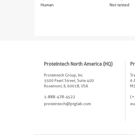
Human
Not tested
Proteintech North America (HQ)
Pr
Proteintech Group, Inc
Tr
5500 Pearl Street, Suite 400
6 
Rosemont, IL 60018, USA
M3
1-888-478-4522
(+
proteintech@ptglab.com
eu