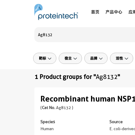
首页
产品中心
应
靶标
宿主
品牌
活性
1 Product groups for "
Ag8132
"
Recombinant human NSP1
(
Cat No.
Ag8132 )
Species
Source
Human
E. coli-deriv