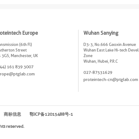
oteintech Europe
Wuhan Sanying
ansmission (6th Fl)
D3-3, No.666 Gaoxin Avenue
Atherton Street
Wuhan East Lake Hi-tech Dev
 3GS, Manchester, UK
Zone
Wuhan, Hubei, P.R.C
44) 161 839 3007
027-87531629
rope@ptglab.com
proteintech-cn@ptglab.com
商标信息
鄂ICP备12015488号-1
hts reserved.