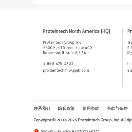
Proteintech North America (HQ)
Pr
Proteintech Group, Inc
Tr
5500 Pearl Street, Suite 400
6 
Rosemont, IL 60018, USA
M3
1-888-478-4522
(+
proteintech@ptglab.com
eu
联系我们
隐私政策
使用条款
条款与条件
Copyright © 2002-2026 Proteintech Group, Inc. All rig
鄂公网安备 42018502003457号