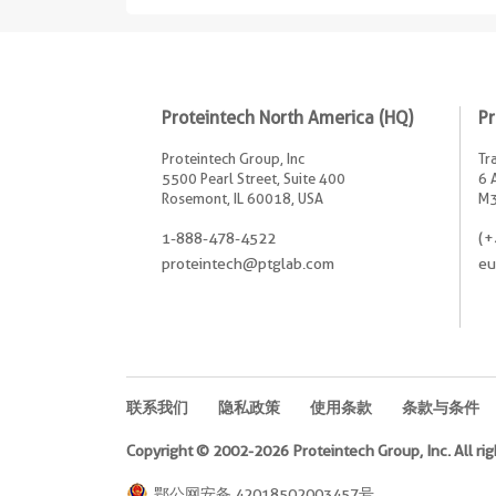
Proteintech North America (HQ)
Pr
Proteintech Group, Inc
Tr
5500 Pearl Street, Suite 400
6 
Rosemont, IL 60018, USA
M3
1-888-478-4522
(+
proteintech@ptglab.com
eu
联系我们
隐私政策
使用条款
条款与条件
Copyright © 2002-2026 Proteintech Group, Inc. All rig
鄂公网安备 42018502003457号