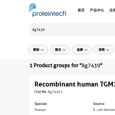
首页
产品中心
应
靶标
宿主
品牌
活性
1 Product groups for "
Ag7439
"
Recombinant human TGM2
(
Cat No.
Ag7439 )
Species
Source
Human
E. coli-deriv