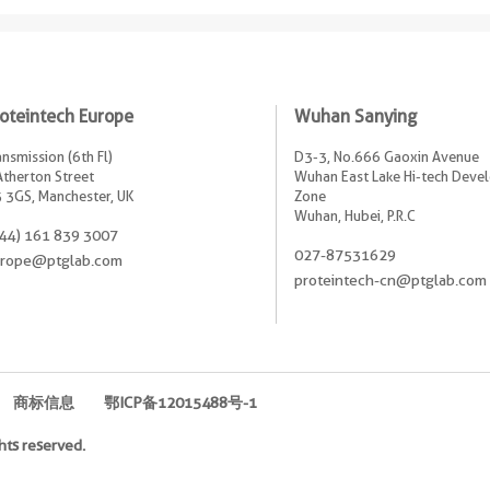
oteintech Europe
Wuhan Sanying
ansmission (6th Fl)
D3-3, No.666 Gaoxin Avenue
Atherton Street
Wuhan East Lake Hi-tech Dev
 3GS, Manchester, UK
Zone
Wuhan, Hubei, P.R.C
44) 161 839 3007
027-87531629
rope@ptglab.com
proteintech-cn@ptglab.com
商标信息
鄂ICP备12015488号-1
hts reserved.