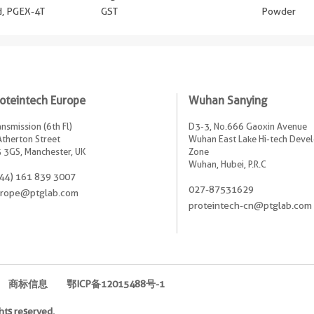
ed, PGEX-4T
GST
Powder
oteintech Europe
Wuhan Sanying
ansmission (6th Fl)
D3-3, No.666 Gaoxin Avenue
Atherton Street
Wuhan East Lake Hi-tech Dev
 3GS, Manchester, UK
Zone
Wuhan, Hubei, P.R.C
44) 161 839 3007
027-87531629
rope@ptglab.com
proteintech-cn@ptglab.com
商标信息
鄂ICP备12015488号-1
hts reserved.