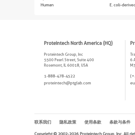
Human
E. coli-deriv
Proteintech North America (HQ)
Pr
Proteintech Group, Inc
Tr
5500 Pearl Street, Suite 400
6 
Rosemont, IL 60018, USA
M3
1-888-478-4522
(+
proteintech@ptglab.com
eu
联系我们
隐私政策
使用条款
条款与条件
Copyright © 2002-2026 Proteintech Group, Inc. All rig