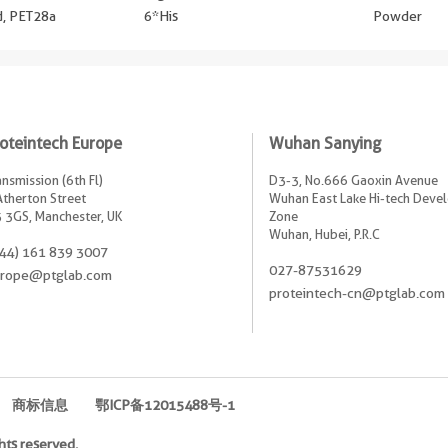
ed, PET28a
6*His
Powder
oteintech Europe
Wuhan Sanying
ansmission (6th Fl)
D3-3, No.666 Gaoxin Avenue
Atherton Street
Wuhan East Lake Hi-tech Dev
 3GS, Manchester, UK
Zone
Wuhan, Hubei, P.R.C
44) 161 839 3007
027-87531629
rope@ptglab.com
proteintech-cn@ptglab.com
商标信息
鄂ICP备12015488号-1
hts reserved.