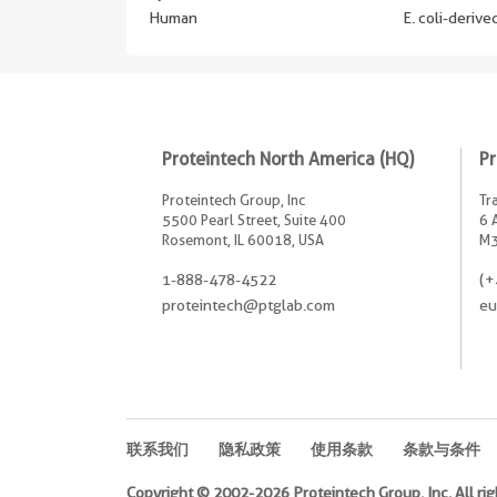
Human
E. coli-deriv
Proteintech North America (HQ)
Pr
Proteintech Group, Inc
Tr
5500 Pearl Street, Suite 400
6 
Rosemont, IL 60018, USA
M3
1-888-478-4522
(+
proteintech@ptglab.com
eu
联系我们
隐私政策
使用条款
条款与条件
Copyright © 2002-2026 Proteintech Group, Inc. All rig