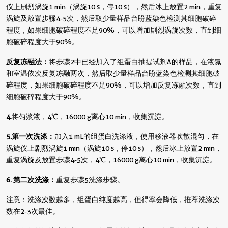
仪上剧烈涡旋1 min（涡旋10 s，停10 s），然后冰上放置2 min，重复
涡旋及放置步骤4-5次，然后取少量样品台盼蓝染色检测其细胞破碎
程度，如果细胞破碎程度不足90%，可以增加剧烈涡旋次数，直到细
胞破碎程度大于90%。
反复冻融法：
将步骤2中已经加入了组蛋白抽提试剂A的样品，在液氮
和室温依次反复冻融两次，然后取少量样品台盼蓝染色检测其细胞破
碎程度，如果细胞破碎程度不足90%，可以增加反复冻融次数，直到
细胞破碎程度大于90%。
4.
将匀浆液，4℃，16000 g离心10 min，收集沉淀。
5. 第一次洗涤：
加入1 mL的组蛋白洗涤液，使用移液器吹散混匀，在
涡旋仪上剧烈涡旋1 min（涡旋10 s，停10 s），然后冰上放置2 min，
重复涡旋及放置步骤4-5次，4℃，16000 g离心10 min，收集沉淀。
6. 第二次洗涤：
重复步骤5洗涤步骤。
注意：洗涤次数越多，组蛋白纯度越高，但得率会降低，推荐洗涤次
数在2-3次最佳。