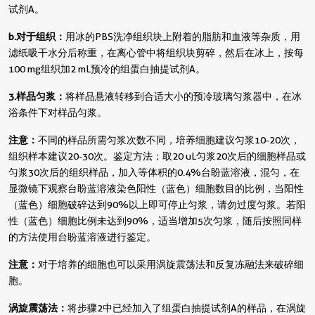
试剂A。
b. 对于组织：
用冰的PBS洗净组织块上附着的脂肪和血液等杂质，用
滤纸吸干水分后称重，在离心管中将组织块剪碎，然后在冰上，按每
100 mg组织加2 mL预冷的组蛋白抽提试剂A。
3. 样品匀浆：
将样品悬液转移到合适大小的预冷玻璃匀浆器中，在冰
浴条件下对样品匀浆。
注意：
不同的样品所需匀浆次数不同，培养细胞建议匀浆10-20次，
组织样本建议20-30次。鉴定方法：取20 uL匀浆20次后的细胞样品或
匀浆30次后的组织样品，加入等体积的0.4%台盼蓝溶液，混匀，在
显微镜下观察台盼蓝溶液染色阳性（蓝色）细胞数目的比例，当阳性
（蓝色）细胞破碎达到90%以上即可停止匀浆，请勿过度匀浆。若阳
性（蓝色）细胞比例未达到90%，适当增加5次匀浆，随后按照同样
的方法使用台盼蓝溶液进行鉴定。
注意：
对于培养的细胞也可以采用涡旋震荡法和反复冻融法来破碎细
胞。
涡旋震荡法：
将步骤2中已经加入了组蛋白抽提试剂A的样品，在涡旋