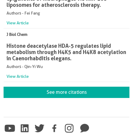
liposomes for atherosclerosis therapy.
Authors - Fei Fang
View Article
J Biol Chem
Histone deacetylase HDA-5 regulates lipid
metabolism through H4K5 and H4K8 acetylation
in Caenorhabditis elegans.
Authors - Qin-Yi Wu
View Article
See more citations