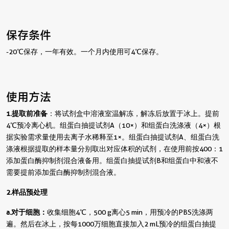
保存条件
-20℃保存，一年有效。一个月内使用可4℃保存。
使用方法
1. 提取前准备
：将试剂盒中溶液室温解冻，解冻后放置于冰上。提前
4℃预冷离心机。组蛋白抽提试剂A（10×）和组蛋白洗涤液（4×）根
据实验需求量使用去离子水稀释至1×。组蛋白抽提试剂A、组蛋白洗
涤液根据提取的样本量分别取出对应体积的试剂，在使用前按400：1
添加蛋白酶抑制剂混合液备用。组蛋白抽提试剂B和组蛋白中和液不
需要提前添加蛋白酶抑制剂混合液。
2. 样品预处理
a. 对于细胞：
收集细胞4℃，500 g离心5 min，用预冷的PBS洗涤两
遍。然后在冰上，按每1000万细胞直接加入2 mL预冷的组蛋白抽提