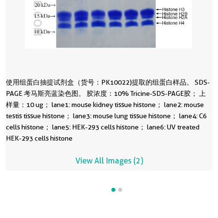
使用组蛋白抽提试剂盒（货号：PK10022)提取的组蛋白样品。 SDS-
PAGE 考马斯亮蓝染色图。 胶浓度：10% Tricine-SDS-PAGE胶； 上
样量：10 ug； lane1: mouse kidney tissue histone； lane2: mouse
testis tissue histone； lane3: mouse lung tissue histone； lane4: C6
cells histone； lane5: HEK-293 cells histone； lane6: UV treated
HEK-293 cells histone
View All Images (2)