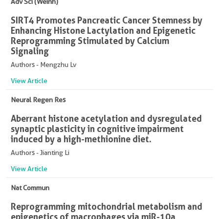
Adv Sci (Weinh)
SIRT4 Promotes Pancreatic Cancer Stemness by
Enhancing Histone Lactylation and Epigenetic
Reprogramming Stimulated by Calcium
Signaling
Authors - Mengzhu Lv
View Article
Neural Regen Res
Aberrant histone acetylation and dysregulated
synaptic plasticity in cognitive impairment
induced by a high-methionine diet.
Authors - Jianting Li
View Article
Nat Commun
Reprogramming mitochondrial metabolism and
epigenetics of macrophages via miR-10a