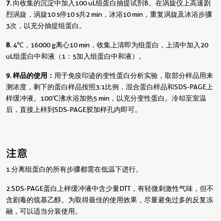
7.
向收集的沉淀中加入100 uL组蛋白抽提试剂B。在涡旋仪上高速剧
烈涡旋，涡旋10 s停10 s共2 min，冰浴10 min，重复涡旋及冰浴步骤
3次，以充分抽提组蛋白。
8.
4℃，16000 g离心10 min，收集上清即为组蛋白，上清中加入20
uL组蛋白中和液（1：5加入组蛋白中和液）。
9. 样品的使用：
用于免疫印迹的变性蛋白分析实验，取部分样品用来
测浓度，剩下的蛋白样品按照3:1比例，混合蛋白样品和SDS-PAGE上
样缓冲液。100℃沸水浴加热5 min，以充分变性蛋白。冷却至室温
后，直接上样到SDS-PAGE胶加样孔内即可。
注意
1. 分离组蛋白的所有步骤都需在低温下进行。
2. SDS-PAGE蛋白上样缓冲液中含少量DTT，有轻微刺激性气味，但不
含剧毒的巯基乙醇。为取得最佳的使用效果，尽量避免过多的反复冻
融，可以适当分装使用。