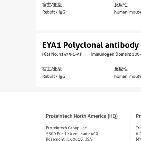
宿主/亚型
反应性
Rabbit / IgG
human, mouse
EYA1 Polyclonal antibody
(
Cat No.
31435-1-AP
Immunogen Domain:
100-
宿主/亚型
反应性
Rabbit / IgG
human, mouse
Proteintech North America (HQ)
Pr
Proteintech Group, Inc
Tr
5500 Pearl Street, Suite 400
6 
Rosemont, IL 60018, USA
M3