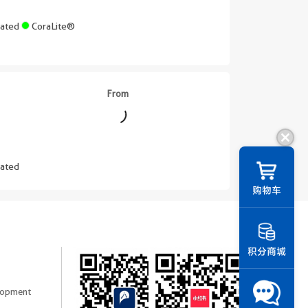
gated
CoraLite®
From
||
ated
购物车
积分商城
elopment