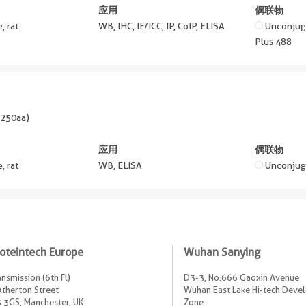
应用
偶联物
, rat
WB, IHC, IF/ICC, IP, CoIP, ELISA
Unconju
Plus 488
250aa
)
应用
偶联物
, rat
WB, ELISA
Unconjug
oteintech Europe
Wuhan Sanying
ansmission (6th Fl)
D3-3, No.666 Gaoxin Avenue
Atherton Street
Wuhan East Lake Hi-tech Dev
 3GS, Manchester, UK
Zone