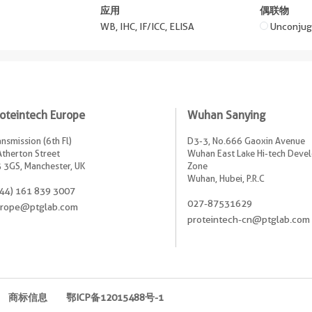
应用
偶联物
WB, IHC, IF/ICC, ELISA
Unconjug
oteintech Europe
Wuhan Sanying
ansmission (6th Fl)
D3-3, No.666 Gaoxin Avenue
Atherton Street
Wuhan East Lake Hi-tech Dev
 3GS, Manchester, UK
Zone
Wuhan, Hubei, P.R.C
44) 161 839 3007
027-87531629
rope@ptglab.com
proteintech-cn@ptglab.com
商标信息
鄂ICP备12015488号-1