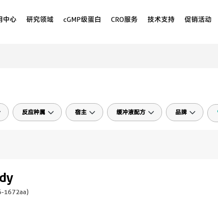
用中心
研究领域
cGMP级蛋白
CRO服务
技术支持
促销活动
反应种属
宿主
缓冲液配方
品牌
ody
-1672aa
)