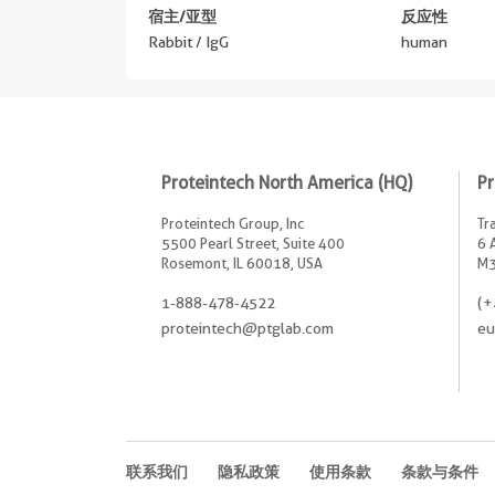
宿主/亚型
反应性
Rabbit / IgG
human
Proteintech North America (HQ)
Pr
Proteintech Group, Inc
Tr
5500 Pearl Street, Suite 400
6 
Rosemont, IL 60018, USA
M3
1-888-478-4522
(+
proteintech@ptglab.com
eu
联系我们
隐私政策
使用条款
条款与条件